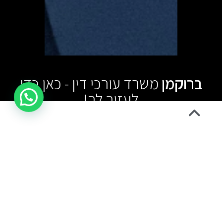
ברוקמן
משרד עורכי דין - כאן כדי
לעזור לך!
משרד עורכי הדין ברוקמן הינו משרד עורך דין נזיקין בחיפה אשר הוקם
בשנת 2008 על ידי עורך דין יריב ברוקמן. המשרד עוסק בתחום דיני נזיקין
ודיני ביטוח על כל סוגיהם, תוך מתן דגש על נושאי נזקי גוף, לרבות ייצוג
נפגעי תאונות דרכים, ייצוג בתיקי רשלנות רפואית, תביעות במסגרת
פוליסות ביטוח חיים, ביטוח תאונות אישיות ותאונות תלמידים ותביעות מול
המוסד לביטוח לאומי בנושאי תאונות עבודה, מחלות מקצוע ונכות כללית.